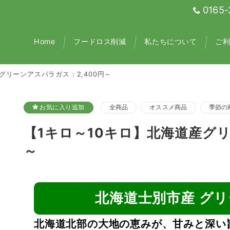
0165-
Home
フードロス削減
私たちについて
ご
グリーンアスパラガス：2,400円～
お気に入り追加
全商品
オススメ商品
季節の
【1キロ～10キロ】北海道産グリ
～
北海道士別市産 グ
北海道北部の大地の恵みが、甘みと深い