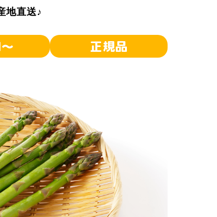
産地直送♪
ロ～
正規品